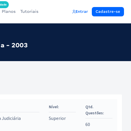
dade
Planos
Tutoriais
Entrar
Cadastre-se
ia - 2003
Nível:
Qtd.
Questões:
a Judiciária
Superior
60