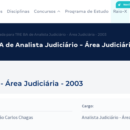
Novi
s
Disciplinas
Concursos
Programa de Estudo
Raio-X
a para TRE BA de Analista Judiciário - Área Judiciária - 2003
de Analista Judiciário - Área Judiciár
 - Área Judiciária - 2003
Cargo:
ão Carlos Chagas
Analista Judiciário - Áre