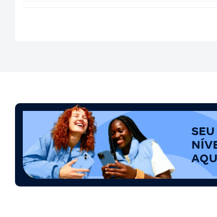
SEU
NÍV
AQU