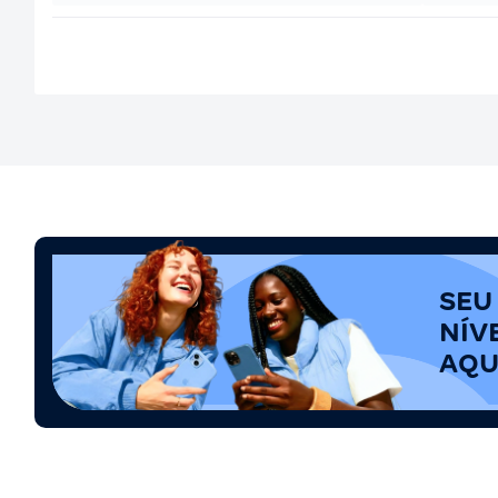
SEU
NÍV
AQU