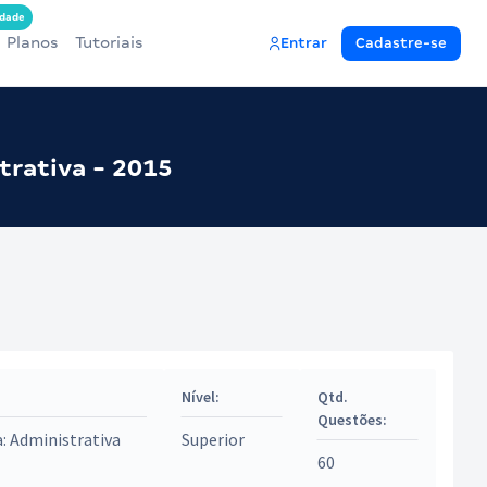
dade
Planos
Tutoriais
Entrar
Cadastre-se
trativa - 2015
Nível:
Qtd.
Questões:
a: Administrativa
Superior
60