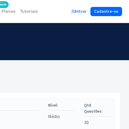
dade
Planos
Tutoriais
Entrar
Cadastre-se
Nível:
Qtd.
Questões:
Médio
30