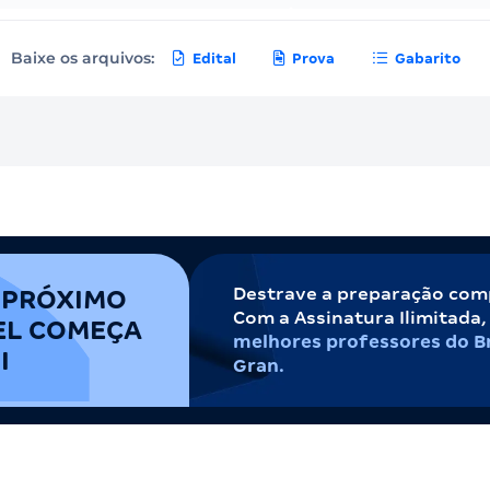
Baixe os arquivos:
Edital
Prova
Gabarito
Destrave a preparação com
 PRÓXIMO
Com a Assinatura Ilimitada
EL COMEÇA
melhores professores do Br
I
Gran.