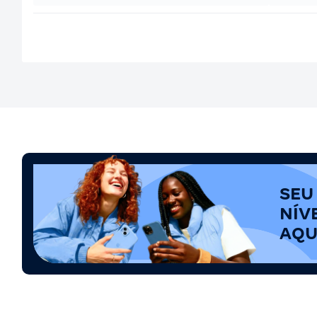
SEU
NÍV
AQU