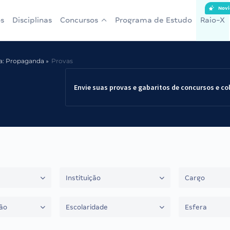
Novi
s
Disciplinas
Concursos
Programa de Estudo
Raio-X
ea: Propaganda
Provas
Envie suas provas e gabaritos de concursos e co
Instituição
Cargo
ão
Escolaridade
Esfera