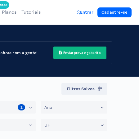
dade
Planos
Tutoriais
Entrar
Cadastre-se
labore com a gente!
Enviar prova e gabarito
Filtros Salvos
1
Ano
UF