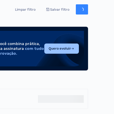
Limpar filtro
Salvar filtro
você combina prática,
(abre em nova aba)
ca assinatura
com tudo
Quero evoluir
provação.