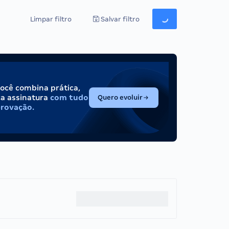
Limpar filtro
Salvar filtro
você combina prática,
(abre em nova aba)
ca assinatura
com tudo
Quero evoluir
provação.