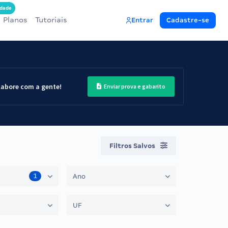
dade
Planos
Tutoriais
Entrar
Cadastre-se
labore com a gente!
Enviar prova e gabarito
Filtros Salvos
1
Ano
UF