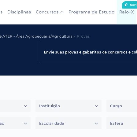
Novi
s
Disciplinas
Concursos
Programa de Estudo
Raio-X
de ATER - Área Agropecuária/Agricultura
Provas
Envie suas provas e gabaritos de concursos e co
Instituição
Cargo
ão
Escolaridade
Esfera