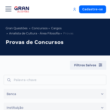
Cadastre-se
Gran Questões
Concursos
Cargos
Analista de Cultura - Área Filosofia
Provas
Provas de Concursos
Filtros Salvos
Banca
Instituição