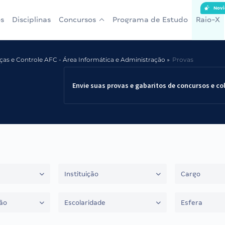
Novi
s
Disciplinas
Concursos
Programa de Estudo
Raio-X
nças e Controle AFC - Área Informática e Administração
Provas
Envie suas provas e gabaritos de concursos e co
Instituição
Cargo
ão
Escolaridade
Esfera