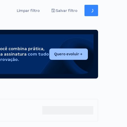
Limpar filtro
Salvar filtro
você combina prática,
(abre em nova aba)
ca assinatura
com tudo
Quero evoluir
provação.