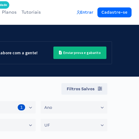
dade
Planos
Tutoriais
Entrar
Cadastre-se
labore com a gente!
Enviar prova e gabarito
Filtros Salvos
1
Ano
UF