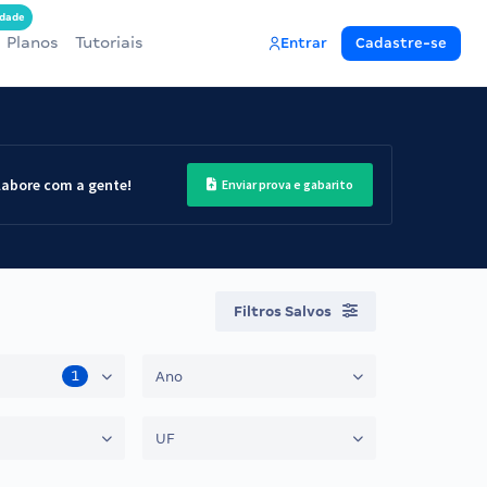
dade
Planos
Tutoriais
Entrar
Cadastre-se
labore com a gente!
Enviar prova e gabarito
Filtros Salvos
1
Ano
UF