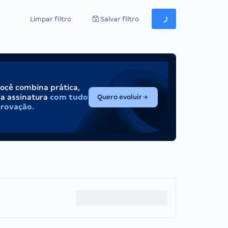
Limpar filtro
Salvar filtro
você combina prática,
(abre em nova aba)
ca assinatura
com tudo
Quero evoluir
provação.