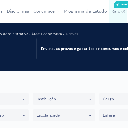
Novi
s
Disciplinas
Concursos
Programa de Estudo
Raio-X
ão Administrativa - Área: Economista
Provas
Envie suas provas e gabaritos de concursos e co
Instituição
Cargo
ão
Escolaridade
Esfera