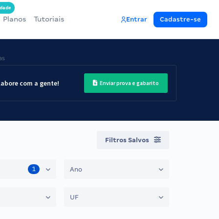
dade
Planos
Tutoriais
Entrar
Cadastre-se
as
labore com a gente!
Enviar prova e gabarito
Filtros Salvos
1
Ano
UF