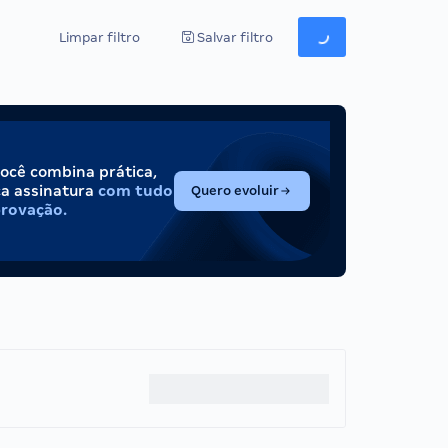
Limpar filtro
Salvar filtro
você combina prática,
(abre em nova aba)
ca assinatura
com tudo
Quero evoluir
provação.