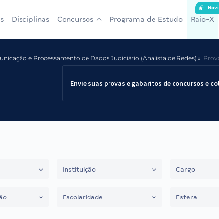
Novi
s
Disciplinas
Concursos
Programa de Estudo
Raio-X
nicação e Processamento de Dados Judiciário (Analista de Redes)
Prov
Envie suas provas e gabaritos de concursos e co
Instituição
Cargo
ão
Escolaridade
Esfera