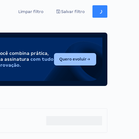
Limpar filtro
Salvar filtro
você combina prática,
(abre em nova aba)
ca assinatura
com tudo
Quero evoluir
provação.