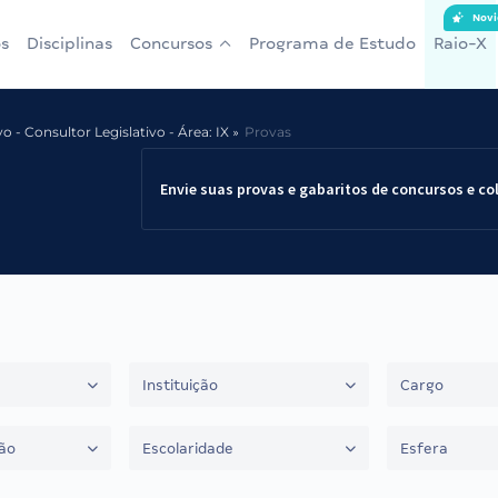
Novi
s
Disciplinas
Concursos
Programa de Estudo
Raio-X
vo - Consultor Legislativo - Área: IX
Provas
Envie suas provas e gabaritos de concursos e co
Instituição
Cargo
ão
Escolaridade
Esfera