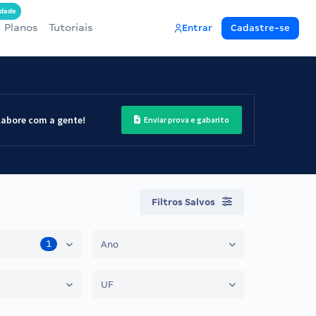
dade
Planos
Tutoriais
Entrar
Cadastre-se
labore com a gente!
Enviar prova e gabarito
Filtros Salvos
1
Ano
UF