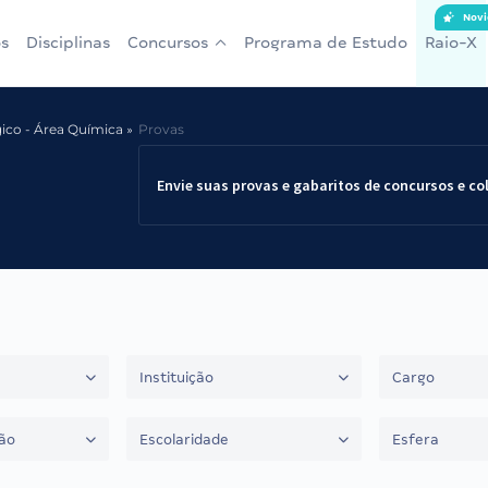
Novi
s
Disciplinas
Concursos
Programa de Estudo
Raio-X
ico - Área Química
Provas
Envie suas provas e gabaritos de concursos e co
Instituição
Cargo
ão
Escolaridade
Esfera