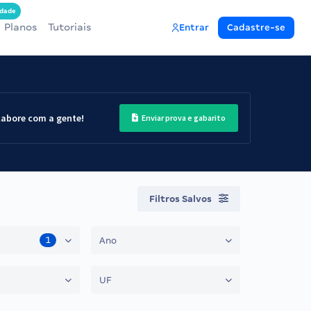
dade
Planos
Tutoriais
Entrar
Cadastre-se
labore com a gente!
Enviar prova e gabarito
Filtros Salvos
1
Ano
UF