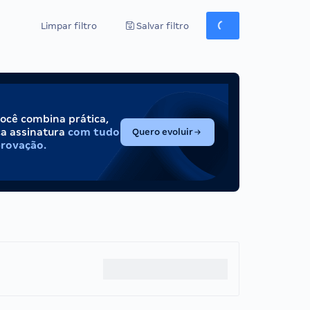
Limpar filtro
Salvar filtro
você combina prática,
(abre em nova aba)
ca assinatura
com tudo
Quero evoluir
provação.