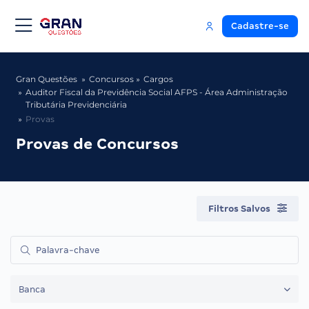
Cadastre-se
Gran Questões
Concursos
Cargos
Auditor Fiscal da Previdência Social AFPS - Área Administração
Tributária Previdenciária
Provas
Provas de Concursos
Filtros Salvos
Banca