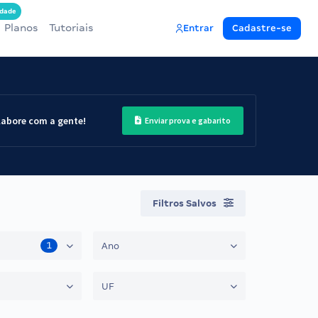
dade
Planos
Tutoriais
Entrar
Cadastre-se
labore com a gente!
Enviar prova e gabarito
Filtros Salvos
1
Ano
UF