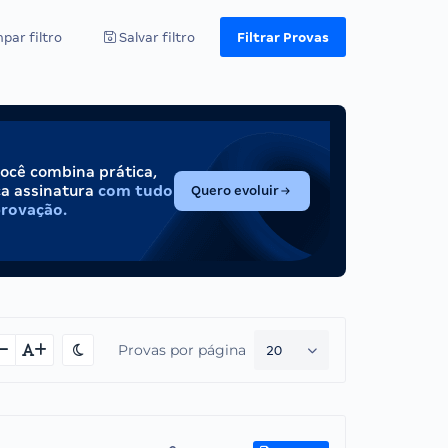
par filtro
Salvar filtro
Filtrar Provas
você combina prática,
(abre em nova aba)
ca assinatura
com tudo
Quero evoluir
provação.
Provas por página
20