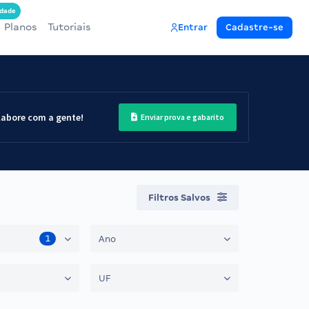
dade
Planos
Tutoriais
Entrar
Cadastre-se
labore com a gente!
Enviar prova e gabarito
Filtros Salvos
1
Ano
UF