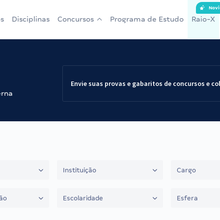
Novi
s
Disciplinas
Concursos
Programa de Estudo
Raio-X
Envie suas provas e gabaritos de concursos e co
erna
Instituição
Cargo
ão
Escolaridade
Esfera