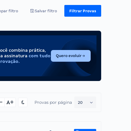
par filtro
Salvar filtro
Filtrar Provas
você combina prática,
(abre em nova aba)
ca assinatura
com tudo
Quero evoluir
provação.
Provas por página
20