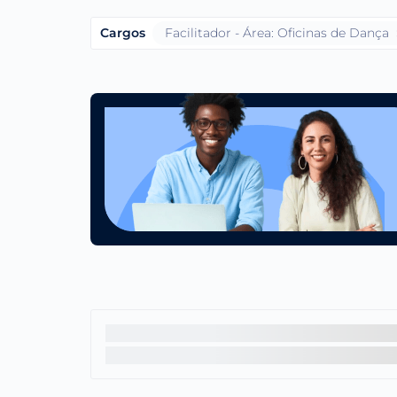
Cargos
Facilitador - Área: Oficinas de Dança