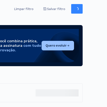
Limpar filtro
Salvar filtro
você combina prática,
(abre em nova aba)
ca assinatura
com tudo
Quero evoluir
provação.