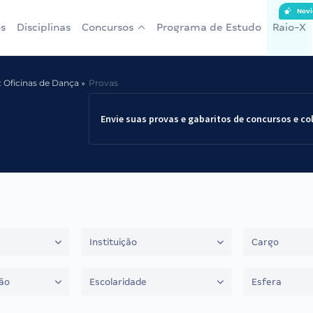
Novi
s
Disciplinas
Concursos
Programa de Estudo
Raio-X
a: Oficinas de Dança
Provas
Envie suas provas e gabaritos de concursos e co
Instituição
Cargo
ão
Escolaridade
Esfera