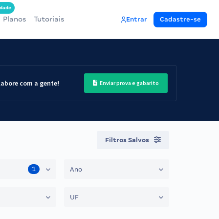
dade
Planos
Tutoriais
Entrar
Cadastre-se
labore com a gente!
Enviar prova e gabarito
Filtros Salvos
1
Ano
UF