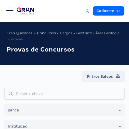
Cadastre-se
Gran Questões
Concursos
Cargos
Geofísico - Área Geologia
Provas
Provas de Concursos
Filtros Salvos
Banca
Instituição