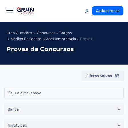
Cadastre-se
Gran Questões
Concursos
Cargos
Médico Residente - Área Hemoterapia
Provas
Provas de Concursos
Filtros Salvos
Banca
Instituição