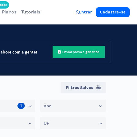
dade
Planos
Tutoriais
Entrar
Cadastre-se
labore com a gente!
Enviar prova e gabarito
Filtros Salvos
1
Ano
UF