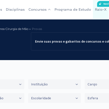
Novi
s
Disciplinas
Concursos
Programa de Estudo
Raio-X
Área Cirurgia de Mão
Provas
Envie suas provas e gabaritos de concursos e co
Instituição
Cargo
ão
Escolaridade
Esfera