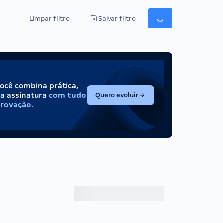
Limpar filtro
Salvar filtro
você combina prática,
(abre em nova aba)
ca assinatura
com tudo
Quero evoluir
provação.