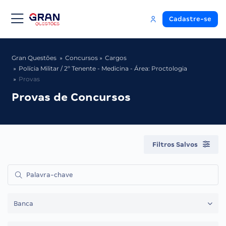
Cadastre-se
Gran Questões
Concursos
Cargos
Polícia Militar / 2º Tenente - Medicina - Área: Proctologia
Provas
Provas de Concursos
Filtros Salvos
Banca