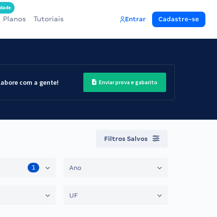
dade
Planos
Tutoriais
Entrar
Cadastre-se
labore com a gente!
Enviar prova e gabarito
Filtros Salvos
1
Ano
UF