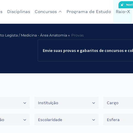
Novi
s
Disciplinas
Concursos
Programa de Estudo
Raio-X
erito Legista / Medicina - Área Anatomia
Provas
Envie suas provas e gabaritos de concursos e co
Instituição
Cargo
ão
Escolaridade
Esfera