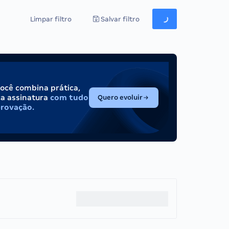
Limpar filtro
Salvar filtro
você combina prática,
(abre em nova aba)
ca assinatura
com tudo
Quero evoluir
provação.