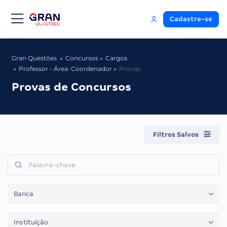
Cadastre-se
Gran Questões
Concursos
Cargos
Professor - Área: Coordenador
Provas
Provas de Concursos
Filtros Salvos
Banca
Instituição