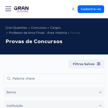
Cadastre-se
Gran Questões
Concursos
Cargos
Professor de Anos Finais - Área: História
Provas
Provas de Concursos
Filtros Salvos
Banca
Instituição