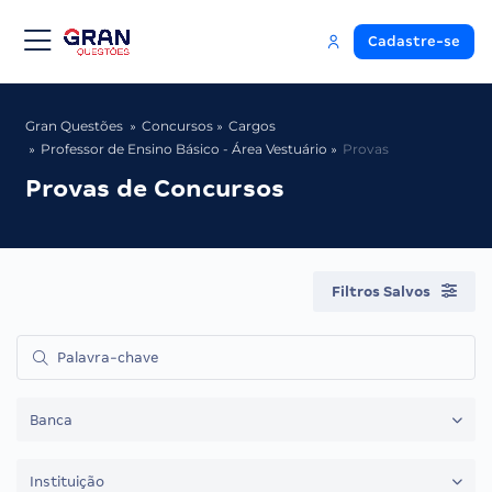
Cadastre-se
Gran Questões
Concursos
Cargos
Professor de Ensino Básico - Área Vestuário
Provas
Provas de Concursos
Filtros Salvos
Banca
Instituição