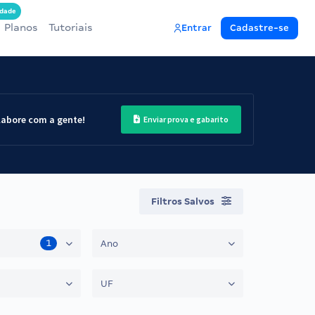
dade
Planos
Tutoriais
Entrar
Cadastre-se
labore com a gente!
Enviar prova e gabarito
Filtros Salvos
1
Ano
UF