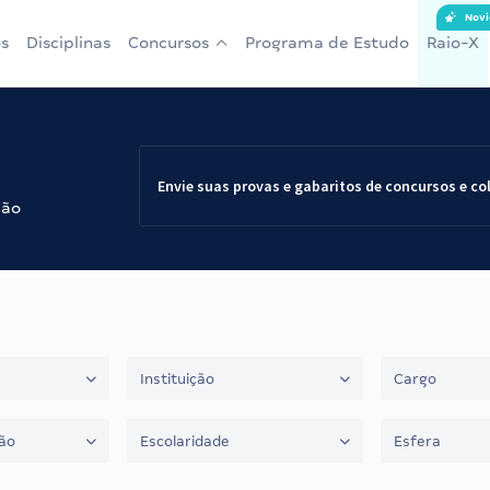
Novi
s
Disciplinas
Concursos
Programa de Estudo
Raio-X
Envie suas provas e gabaritos de concursos e co
ção
Instituição
Cargo
ão
Escolaridade
Esfera