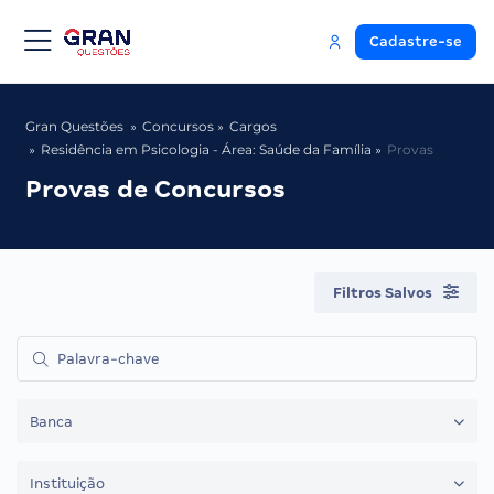
Cadastre-se
Gran Questões
Concursos
Cargos
Residência em Psicologia - Área: Saúde da Família
Provas
Provas de Concursos
Filtros Salvos
Banca
Instituição