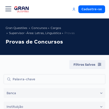
Cadastre-se
Gran Questões
Concursos
Cargos
Supervisor -Área: Letras, Linguística
Provas
Provas de Concursos
Filtros Salvos
Banca
Instituição