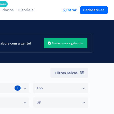
dade
Planos
Tutoriais
Entrar
Cadastre-se
labore com a gente!
Enviar prova e gabarito
Filtros Salvos
1
Ano
UF