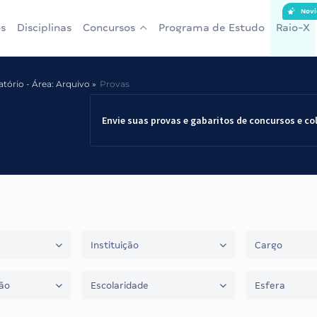
Novi
s
Disciplinas
Concursos
Programa de Estudo
Raio-X
tório - Área: Arquivo
Provas
Envie suas provas e gabaritos de concursos e co
Instituição
Cargo
ão
Escolaridade
Esfera