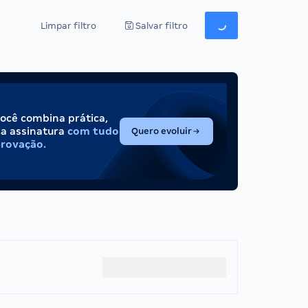
Limpar filtro
Salvar filtro
você combina prática,
(abre em nova aba)
ca assinatura
com tudo
Quero evoluir
provação.