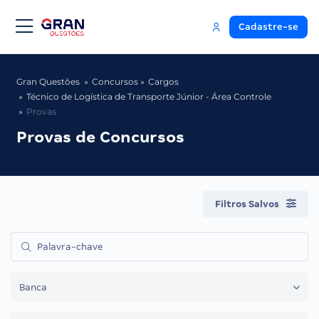
Cadastre-se
Gran Questões
Concursos
Cargos
Técnico de Logística de Transporte Júnior - Área Controle
Provas
Provas de Concursos
Filtros Salvos
Banca