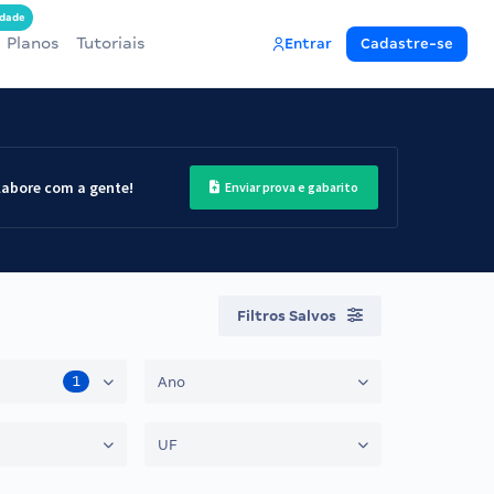
dade
Planos
Tutoriais
Entrar
Cadastre-se
labore com a gente!
Enviar prova e gabarito
Filtros Salvos
1
Ano
UF