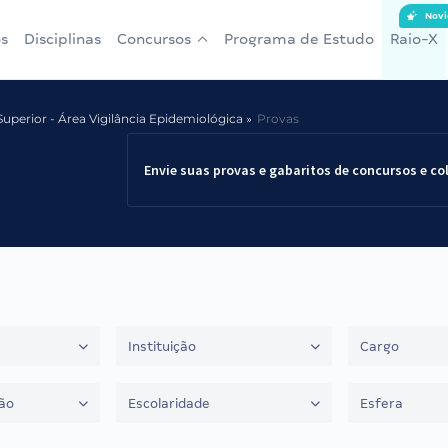
Novi
s
Disciplinas
Concursos
Programa de Estudo
Raio-X
Superior - Área Vigilância Epidemiológica
Provas
Envie suas provas e gabaritos de concursos e co
Instituição
Cargo
ão
Escolaridade
Esfera