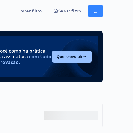
Limpar filtro
Salvar filtro
você combina prática,
(abre em nova aba)
ca assinatura
com tudo
Quero evoluir
provação.