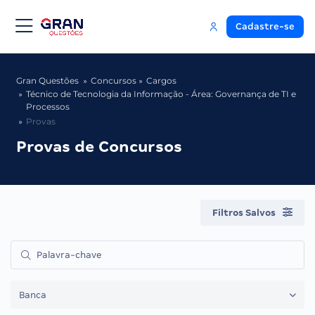
Cadastre-se
Gran Questões
Concursos
Cargos
Técnico de Tecnologia da Informação - Área: Governança de TI e
Processos
Provas
Provas de Concursos
Filtros Salvos
Banca