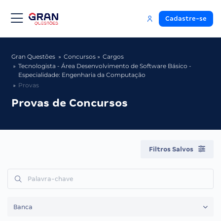
Cadastre-se
Gran Questões
Concursos
Cargos
Tecnologista - Área Desenvolvimento de Software Básico -
Especialidade: Engenharia da Computação
Provas
Provas de Concursos
Filtros Salvos
Banca