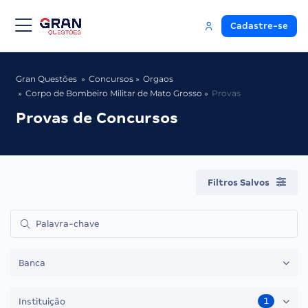
Cadastre-se
Gran Questões
Concursos
Orgaos
Corpo de Bombeiro Militar de Mato Grosso
Provas
Provas de Concursos
Filtros Salvos
Banca
1
Instituição