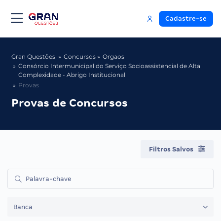
Cadastre-se
Gran Questões
Concursos
Orgaos
Consórcio Intermunicipal do Serviço Socioassistencial de Alta
Complexidade - Abrigo Institucional
Provas
Provas de Concursos
Filtros Salvos
Banca