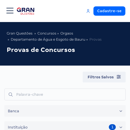
Cadastre-se
Gran Questões
Concursos
Orgaos
Departamento de Água e Esgoto de Bauru
Provas
Provas de Concursos
Filtros Salvos
Banca
1
Instituição