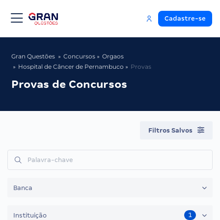
Cadastre-se
Gran Questões
Concursos
Orgaos
Hospital de Câncer de Pernambuco
Provas
Provas de Concursos
Filtros Salvos
Banca
1
Instituição