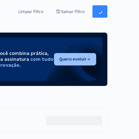
Limpar filtro
Salvar filtro
você combina prática,
(abre em nova aba)
ca assinatura
com tudo
Quero evoluir
provação.