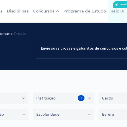
Novi
s
Disciplinas
Concursos
Programa de Estudo
Raio-X
eldman
Provas
Envie suas provas e gabaritos de concursos e co
1
Instituição
Cargo
ão
Escolaridade
Esfera