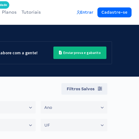
dade
Planos
Tutoriais
Entrar
Cadastre-se
labore com a gente!
Enviar prova e gabarito
Filtros Salvos
Ano
UF