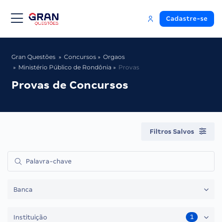
Cadastre-se
Gran Questões
Concursos
Orgaos
Ministério Público de Rondônia
Provas
Provas de Concursos
Filtros Salvos
Banca
1
Instituição