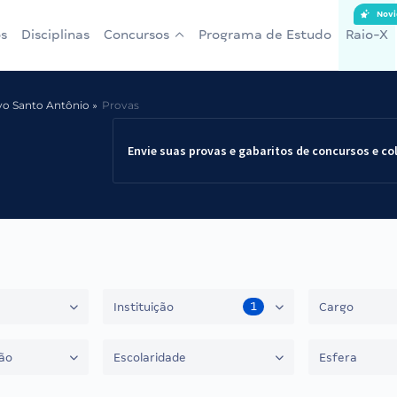
Novi
s
Disciplinas
Concursos
Programa de Estudo
Raio-X
vo Santo Antônio
Provas
Envie suas provas e gabaritos de concursos e co
1
Instituição
Cargo
ão
Escolaridade
Esfera