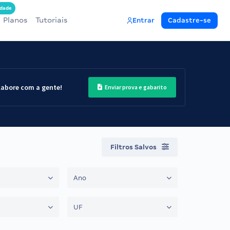
dade
Planos
Tutoriais
Entrar
Cadastre-se
labore com a gente!
Enviar prova e gabarito
Filtros Salvos
Ano
UF