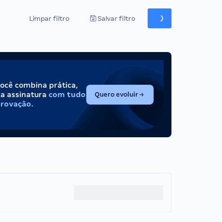
Limpar filtro
Salvar filtro
você combina prática,
(abre em nova aba)
ca assinatura
com tudo
Quero evoluir
provação.