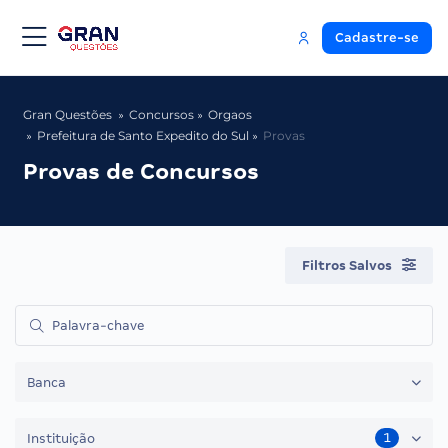
Cadastre-se
Gran Questões
Concursos
Orgaos
Prefeitura de Santo Expedito do Sul
Provas
Provas de Concursos
Filtros Salvos
Banca
1
Instituição