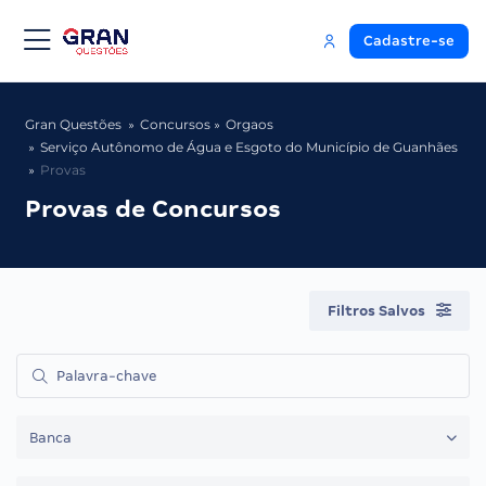
Cadastre-se
Gran Questões
Concursos
Orgaos
Serviço Autônomo de Água e Esgoto do Município de Guanhães
Provas
Provas de Concursos
Filtros Salvos
Banca