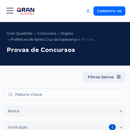
Cadastre-se
Gran Questões
Concursos
Orgaos
Prefeitura de Santa Cruz da Esperança
Provas
Provas de Concursos
Filtros Salvos
Banca
1
Instituição