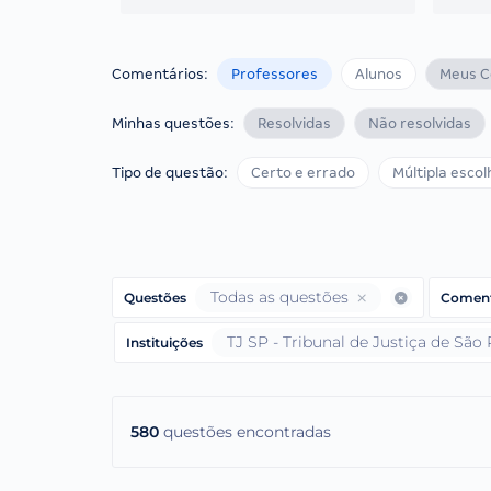
Comentários:
Professores
Alunos
Meus C
Minhas questões:
Resolvidas
Não resolvidas
Tipo de questão:
Certo e errado
Múltipla escol
Todas as questões
Questões
Coment
TJ SP - Tribunal de Justiça de São 
Instituições
580
questões encontradas