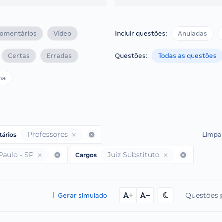
omentários
Vídeo
Incluir questões:
Anuladas
Certas
Erradas
Questões:
Todas as questões
ha
Professores
Limpar
ários
Paulo - SP
Juiz Substituto
Cargos
Questões 
Gerar simulado