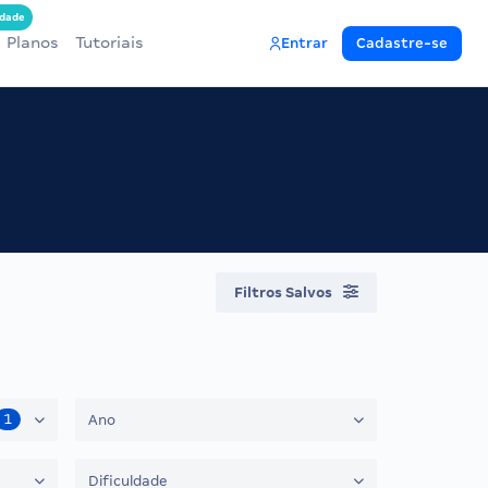
dade
Planos
Tutoriais
Entrar
Cadastre-se
Filtros Salvos
1
Ano
Dificuldade