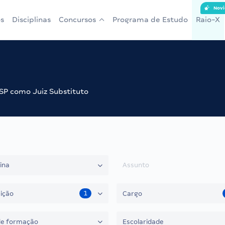
Novi
s
Disciplinas
Concursos
Programa de Estudo
Raio-X
 SP como Juiz Substituto
lina
Assunto
1
uição
Cargo
de formação
Escolaridade