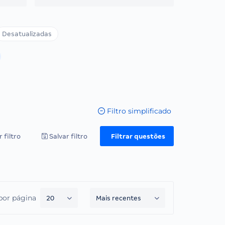
Desatualizadas
Filtro simplificado
 filtro
Salvar filtro
Filtrar questões
por página
20
Mais recentes