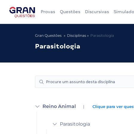
Provas
Questões
Discursivas
Simulado
Gran Questões
Disciplinas
Parasitologia
Parasitologia
Reino Animal
|
Clique para ver ques
Parasitologia