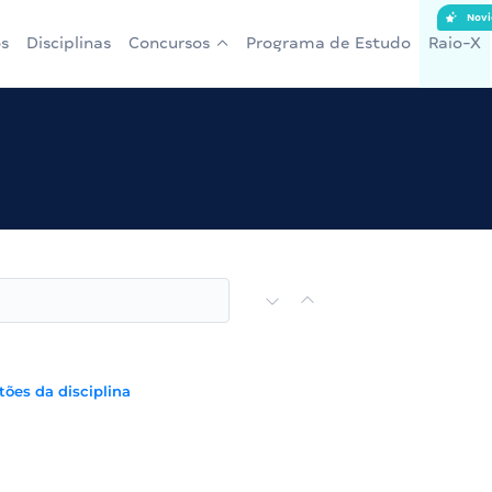
Novi
s
Disciplinas
Concursos
Programa de Estudo
Raio-X
tões da disciplina