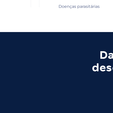
Doenças parasitárias
Da
des