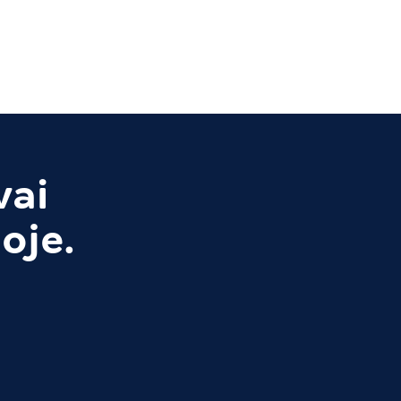
vai
oje.