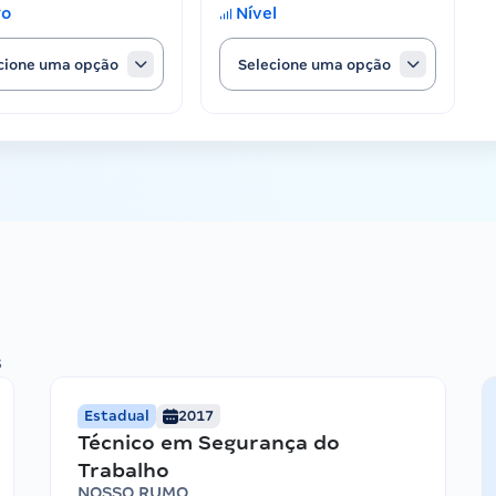
go
Nível
cione uma opção
Selecione uma opção
s
Estadual
2017
Técnico em Segurança do
Trabalho
NOSSO RUMO