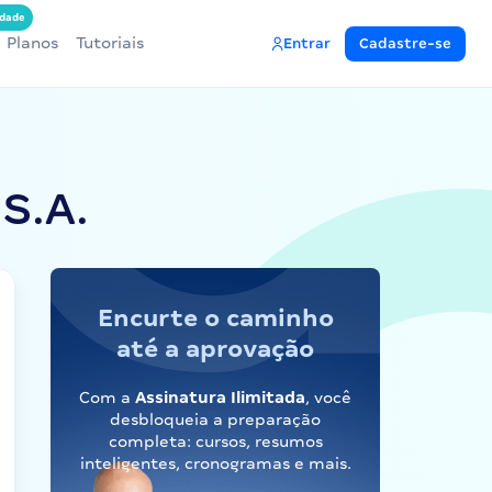
dade
Planos
Tutoriais
Entrar
Cadastre-se
S.A.
Encurte o caminho
até a aprovação
Com a
Assinatura Ilimitada
, você
desbloqueia a preparação
completa: cursos, resumos
inteligentes, cronogramas e mais.