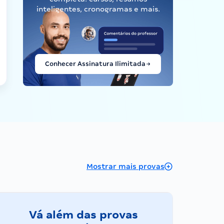
inteligentes, cronogramas e mais.
Conhecer Assinatura Ilimitada
Mostrar mais provas
Vá além das provas