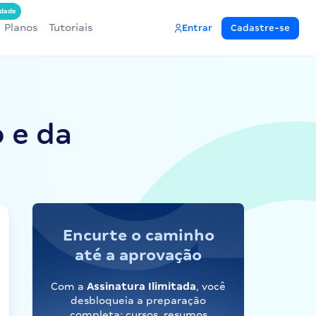
dade
Planos
Tutoriais
Entrar
Cadastre-se
 e da
Encurte o caminho
até a aprovação
Com a
Assinatura Ilimitada
, você
desbloqueia a preparação
completa: cursos, resumos