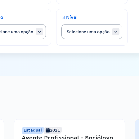
go
Nível
cione uma opção
Selecione uma opção
Estadual
2021
Agente Profissional - Sociólogo