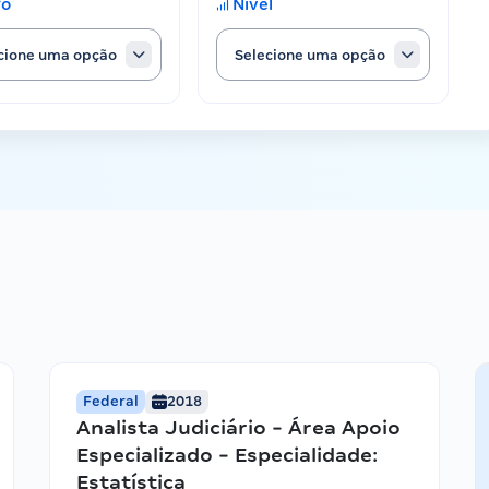
go
Nível
cione uma opção
Selecione uma opção
Federal
2018
Analista Judiciário - Área Apoio
Especializado - Especialidade:
Estatística