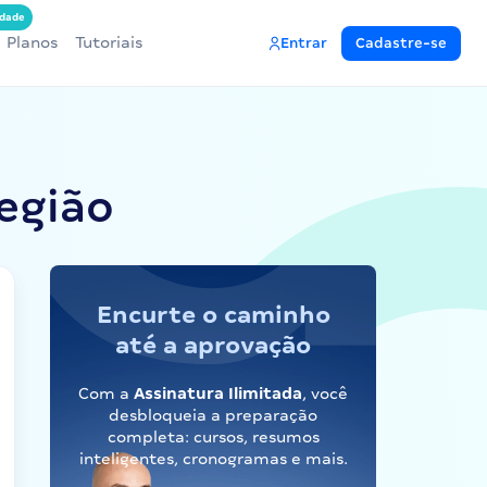
dade
Planos
Tutoriais
Entrar
Cadastre-se
Região
Encurte o caminho
até a aprovação
Com a
Assinatura Ilimitada
, você
desbloqueia a preparação
completa: cursos, resumos
inteligentes, cronogramas e mais.