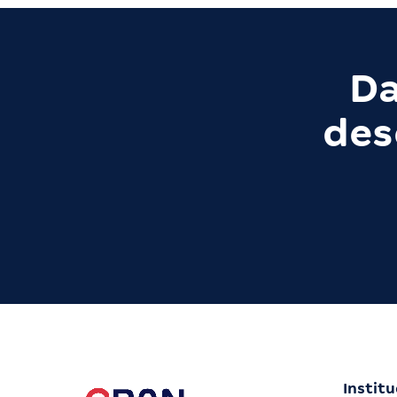
Da
des
Institu