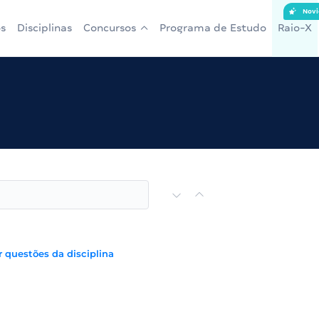
Novi
s
Disciplinas
Concursos
Programa de Estudo
Raio-X
r questões da disciplina