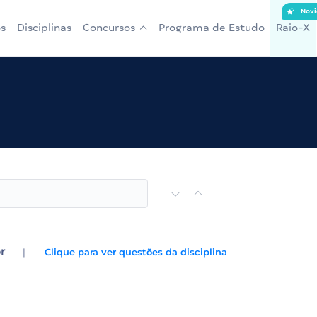
Novi
s
Disciplinas
Concursos
Programa de Estudo
Raio-X
r
|
Clique para ver questões da disciplina