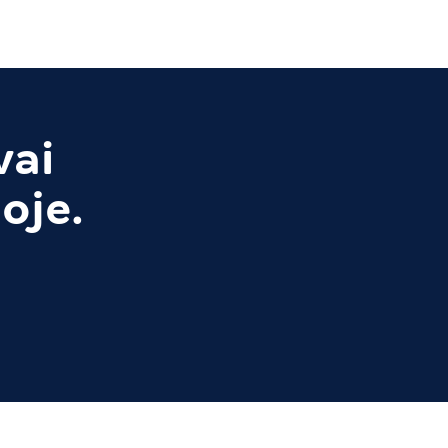
vai
oje.