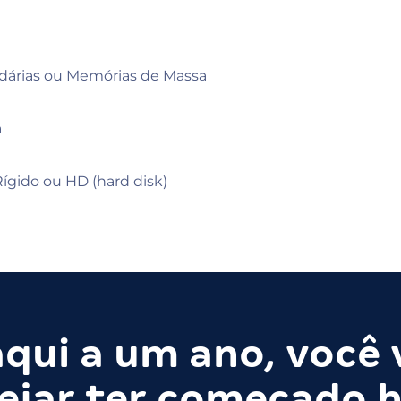
árias ou Memórias de Massa
a
Rígido ou HD (hard disk)
qui a um ano, você 
ejar ter começado h