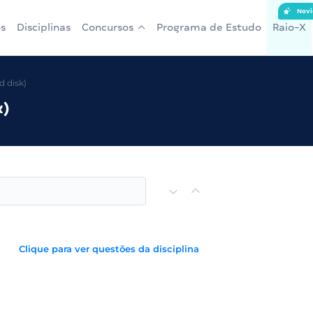
Novi
s
Disciplinas
Concursos
Programa de Estudo
Raio-X
d disk)
k)
Clique para ver questões da disciplina