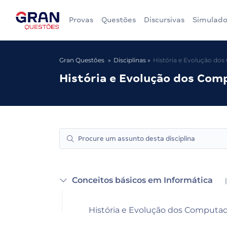
Provas
Questões
Discursivas
Simulado
Gran Questões
Disciplinas
História e Evolução do
História e Evolução dos Com
Conceitos básicos em Informática
|
História e Evolução dos Computa