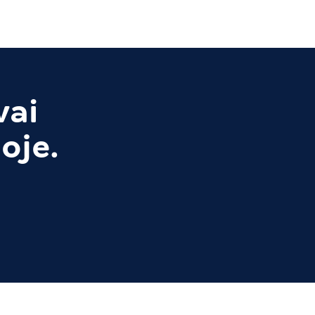
vai
oje.