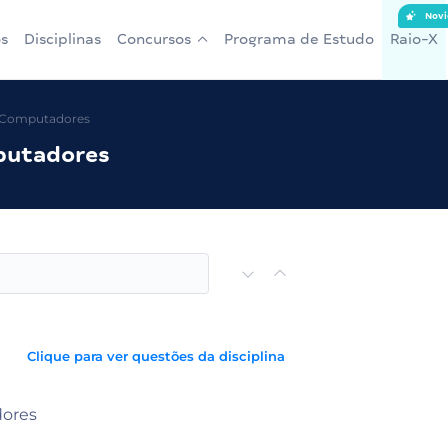
Novi
s
Disciplinas
Concursos
Programa de Estudo
Raio-X
s Computadores
putadores
Clique para ver questões da disciplina
dores